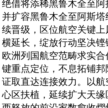
绝借将添稀黑鲁木全至阿
并扩容黑鲁木全至阿斯塔
续晋级，区位航空关键
横延长，绽放行动坚决铿
欧洲列国航空范畴求实合
键重点定位，不息拓铺邦
证取直达连接效力。以航
心区扶植，延续扩大天缘
西怒放的前沿家数愈收熠